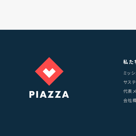
私た
ミッシ
サス
代表
会社