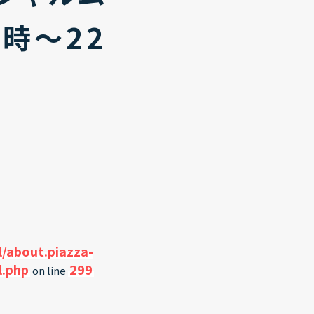
0時〜22
/about.piazza-
l.php
299
on line