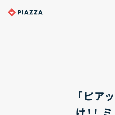
「ピア
け！！ 