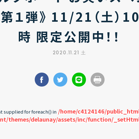
第１弾》 11/21（土）1
時 限定公開中！！
2020.11.21 土
/home/c4124146/public_html
t supplied for foreach() in
nt/themes/delaunay/assets/inc/function/_setHtm