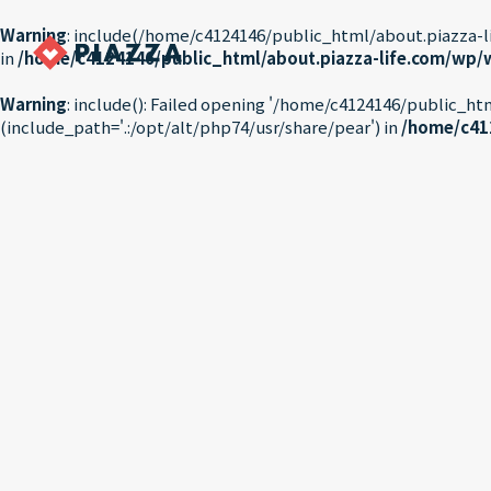
Warning
: include(/home/c4124146/public_html/about.piazza-li
in
/home/c4124146/public_html/about.piazza-life.com/wp
Warning
: include(): Failed opening '/home/c4124146/public_
(include_path='.:/opt/alt/php74/usr/share/pear') in
/home/c41