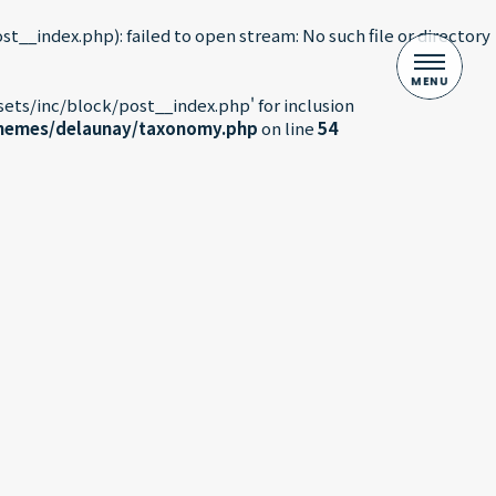
index.php): failed to open stream: No such file or directory
ts/inc/block/post__index.php' for inclusion
themes/delaunay/taxonomy.php
on line
54