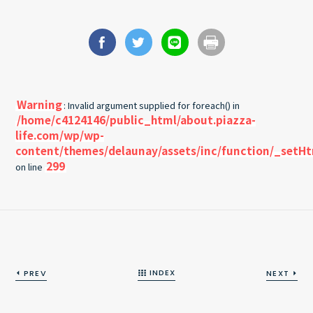
Warning
: Invalid argument supplied for foreach() in
/home/c4124146/public_html/about.piazza-
life.com/wp/wp-
content/themes/delaunay/assets/inc/function/_setH
299
on line
INDEX
PREV
NEXT