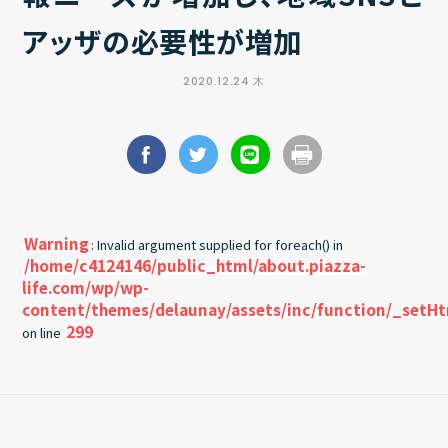
アッザの必要性が増加
2020.12.24 木
Warning
: Invalid argument supplied for foreach() in
/home/c4124146/public_html/about.piazza-
life.com/wp/wp-
content/themes/delaunay/assets/inc/function/_setH
299
on line