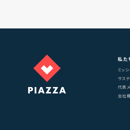
私た
ミッシ
サス
代表
会社