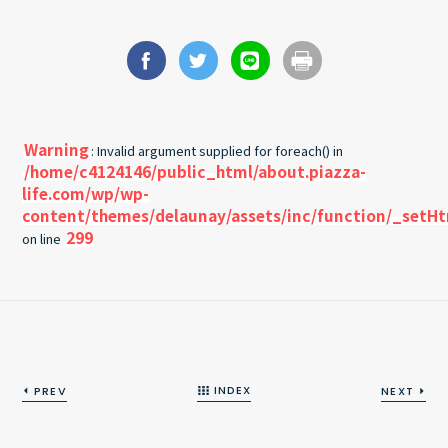
Warning
: Invalid argument supplied for foreach() in
/home/c4124146/public_html/about.piazza-
life.com/wp/wp-
content/themes/delaunay/assets/inc/function/_setH
299
on line
INDEX
PREV
NEXT