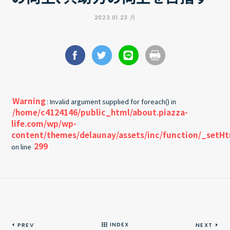
2023.01.23 月
Warning
: Invalid argument supplied for foreach() in
/home/c4124146/public_html/about.piazza-
life.com/wp/wp-
content/themes/delaunay/assets/inc/function/_setH
299
on line
INDEX
PREV
NEXT