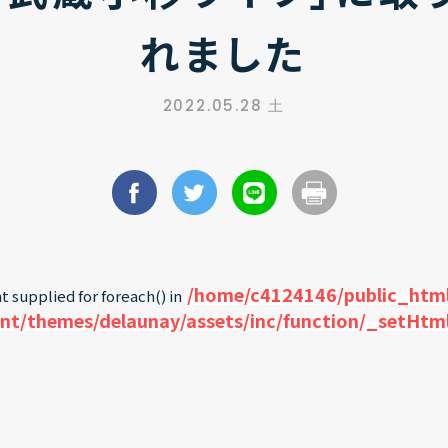
れました
2022.05.28 土
/home/c4124146/public_html
t supplied for foreach() in
nt/themes/delaunay/assets/inc/function/_setHtm