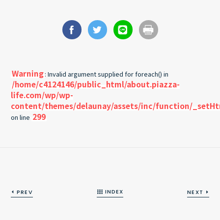
Warning
: Invalid argument supplied for foreach() in
/home/c4124146/public_html/about.piazza-
life.com/wp/wp-
content/themes/delaunay/assets/inc/function/_setH
299
on line
INDEX
PREV
NEXT