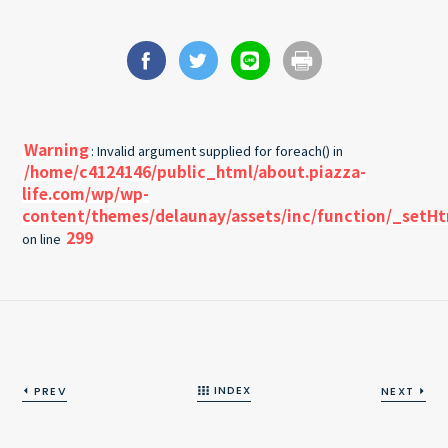
Warning
: Invalid argument supplied for foreach() in
/home/c4124146/public_html/about.piazza-
life.com/wp/wp-
content/themes/delaunay/assets/inc/function/_setH
299
on line
INDEX
PREV
NEXT