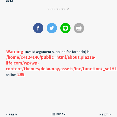
2020.06.09 火
Warning
: Invalid argument supplied for foreach() in
/home/c4124146/public_html/about.piazza-
life.com/wp/wp-
content/themes/delaunay/assets/inc/function/_setH
299
on line
INDEX
PREV
NEXT