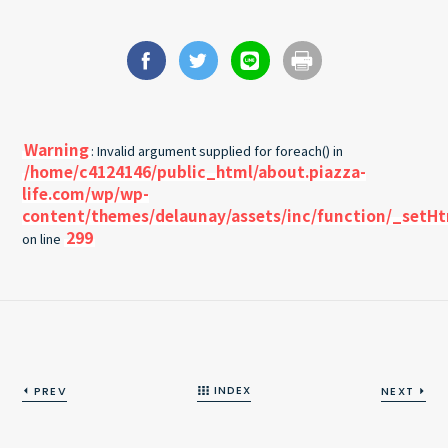
Warning
: Invalid argument supplied for foreach() in
/home/c4124146/public_html/about.piazza-
life.com/wp/wp-
content/themes/delaunay/assets/inc/function/_setH
299
on line
INDEX
PREV
NEXT