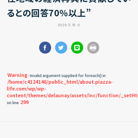
るとの回答70％以上”
2020.11.18 水
Warning
: Invalid argument supplied for foreach() in
/home/c4124146/public_html/about.piazza-
life.com/wp/wp-
content/themes/delaunay/assets/inc/function/_setH
299
on line