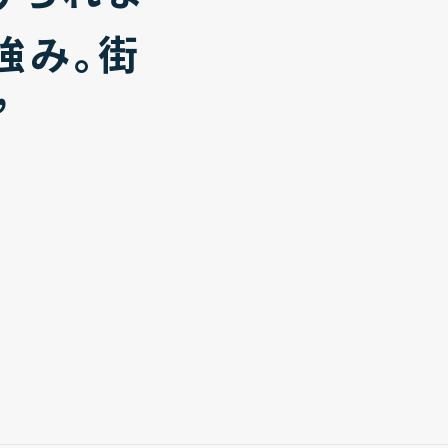
強み。街
”